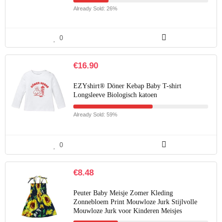
Already Sold: 26%
0
€
16.90
EZYshirt® Döner Kebap Baby T-shirt
Longsleeve Biologisch katoen
Already Sold: 59%
0
€
8.48
Peuter Baby Meisje Zomer Kleding
Zonnebloem Print Mouwloze Jurk Stijlvolle
Mouwloze Jurk voor Kinderen Meisjes