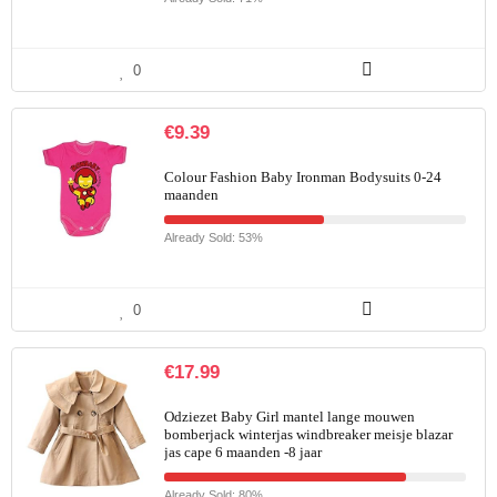
0
€
9.39
Colour Fashion Baby Ironman Bodysuits 0-24
maanden
Already Sold: 53%
0
€
17.99
Odziezet Baby Girl mantel lange mouwen
bomberjack winterjas windbreaker meisje blazar
jas cape 6 maanden -8 jaar
Already Sold: 80%