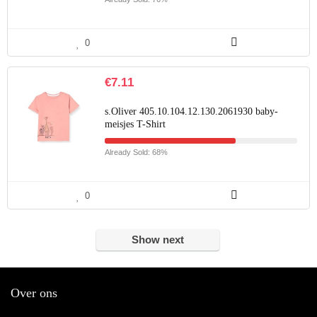
0
€
7.11
s.Oliver 405.10.104.12.130.2061930 baby-
meisjes T-Shirt
Already Sold: 68%
0
Show next
Over ons