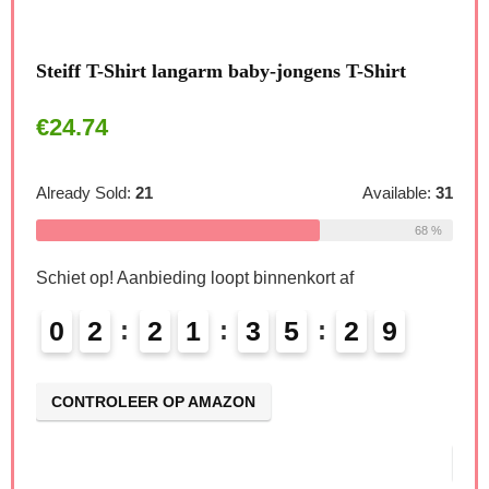
Steiff T-Shirt langarm baby-jongens T-Shirt
0-2y
rom
€
24.74
kat
€
2
Already Sold:
21
Available:
31
irt
68 %
Alre
Schiet op! Aanbieding loopt binnenkort af
0
2
2
1
3
5
2
8
Schi
9
le:
26
0
CONTROLEER OP AMAZON
69 %
CO