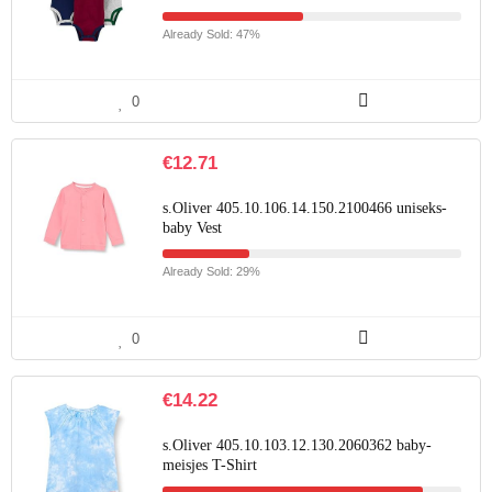
Already Sold: 47%
0
€
12.71
s.Oliver 405.10.106.14.150.2100466 uniseks-
baby Vest
Already Sold: 29%
0
€
14.22
s.Oliver 405.10.103.12.130.2060362 baby-
meisjes T-Shirt