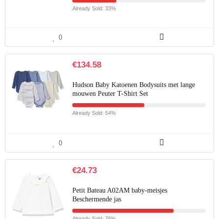
Already Sold: 33%
0
€
134.58
Hudson Baby Katoenen Bodysuits met lange
mouwen Peuter T-Shirt Set
Already Sold: 54%
0
€
24.73
Petit Bateau A02AM baby-meisjes
Beschermende jas
Already Sold: 76%