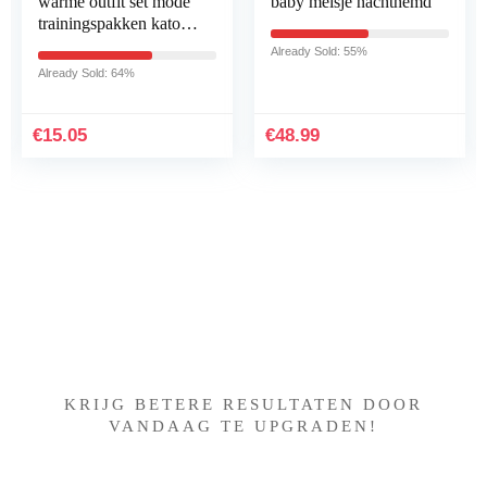
warme outfit set mode
baby meisje nachthemd
trainingspakken katoen
hoodie + broek voor 0-
Already Sold: 55%
24 maanden
Already Sold: 64%
€
15.05
€
48.99
Iets interessants gevonden
?
KRIJG BETERE RESULTATEN DOOR
VANDAAG TE UPGRADEN!