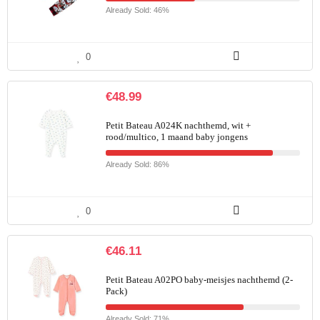
Already Sold: 46%
0
€
48.99
Petit Bateau A024K nachthemd, wit +
rood/multico, 1 maand baby jongens
Already Sold: 86%
0
€
46.11
Petit Bateau A02PO baby-meisjes nachthemd (2-
Pack)
Already Sold: 71%