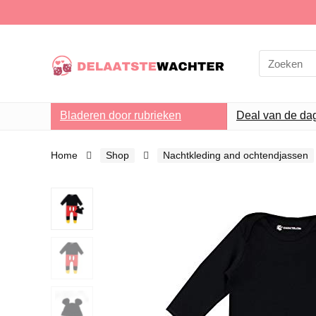
Search
for:
Bladeren door rubrieken
Deal van de da
Home
Shop
Nachtkleding and ochtendjassen