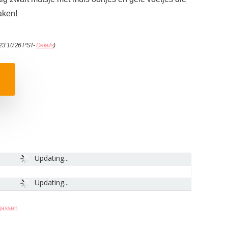
aken!
023 10:26 PST-
Details
)
Updating...
Updating...
jassen