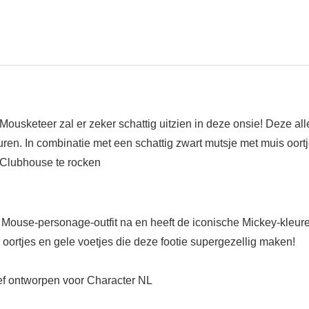
ousketeer zal er zeker schattig uitzien in deze onsie! Deze al
ren. In combinatie met een schattig zwart mutsje met muis oortj
 Clubhouse te rocken
 Mouse-personage-outfit na en heeft de iconische Mickey-kleur
 oortjes en gele voetjes die deze footie supergezellig maken!
ief ontworpen voor Character NL