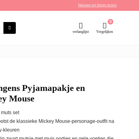
Nieuws en blogs lezen
0
verlanglijst
Vergelijken
ngens Pyjamapakje en
ey Mouse
 muts set
otst de klassieke Mickey Mouse-personage-outfit na
y-kleuren
ig zwart mutsje met muis oortjes en gele voetjes die