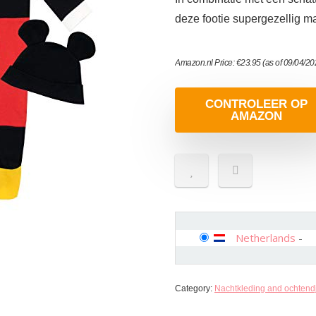
deze footie supergezellig m
Amazon.nl Price:
€
23.95
(as of 09/04/2
CONTROLEER OP
AMAZON
Netherlands
-
Category:
Nachtkleding and ochtend