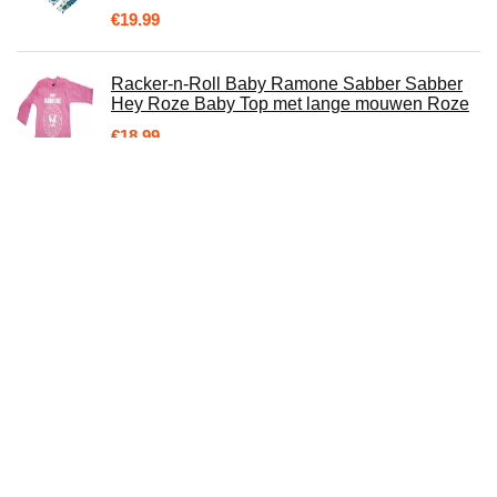
€
19.99
Racker-n-Roll Baby Ramone Sabber Sabber
Hey Roze Baby Top met lange mouwen Roze
€
18.99
s.Oliver 405.10.103.12.130.2060129 baby-
jongens T-Shirt
€
15.87
Splendid Kids' Jacket baby-meisjes Jas
€
91.04