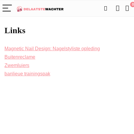
0
Links
Magnetic Nail Design: Nagelstyliste opleding
Buitenreclame
Zwemluiers
banlieue trainingspak