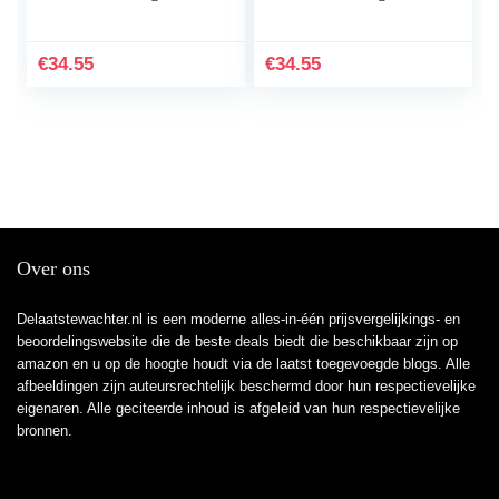
Katoen for Pasgeboren
Katoen for Pasgeboren
(Color : Beige, Size : 3-
(Color : Yellow, Size :
4 Years)
2-3 Years)
€
34.55
€
34.55
Over ons
Delaatstewachter.nl is een moderne alles-in-één prijsvergelijkings- en
beoordelingswebsite die de beste deals biedt die beschikbaar zijn op
amazon en u op de hoogte houdt via de laatst toegevoegde blogs. Alle
afbeeldingen zijn auteursrechtelijk beschermd door hun respectievelijke
eigenaren. Alle geciteerde inhoud is afgeleid van hun respectievelijke
bronnen.