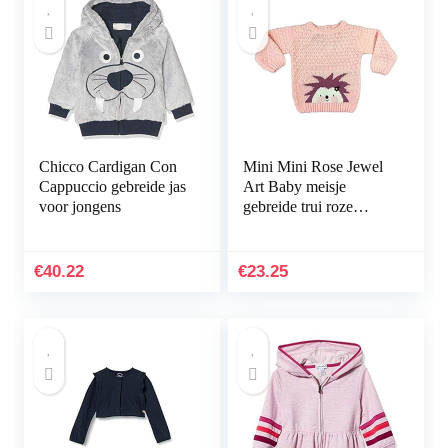
Chicco Cardigan Con
Mini Mini Rose Jewel
Cappuccio gebreide jas
Art Baby meisje
voor jongens
gebreide trui roze
blouse egel, 100%
acryl
€
40.22
€
23.25