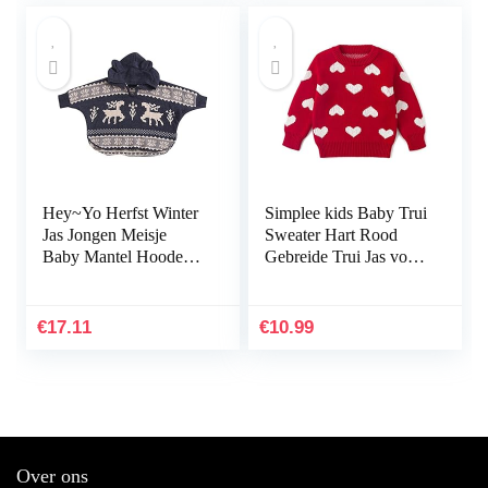
Hey~Yo Herfst Winter
Simplee kids Baby Trui
Jas Jongen Meisje
Sweater Hart Rood
Baby Mantel Hooded
Gebreide Trui Jas voor
Outwear Kerst Herten
Herfst Herfst en Winter
Jas Gebreide Jumper
3M-3T
€
17.11
€
10.99
Over ons