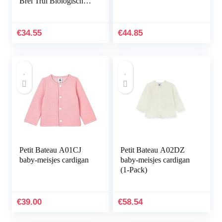
Brei Trui Biologisch
Katoen for Pasgeboren
(Color : Yellow, Size :
2-3 Years)
€
34.55
€
44.85
Petit Bateau A01CJ
Petit Bateau A02DZ
baby-meisjes cardigan
baby-meisjes cardigan
(1-Pack)
€
39.00
€
58.54