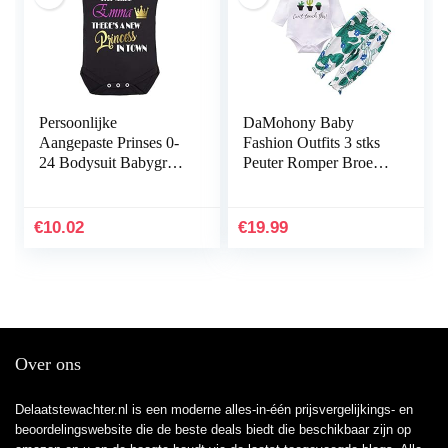
Persoonlijke
DaMohony Baby
Aangepaste Prinses 0-
Fashion Outfits 3 stks
24 Bodysuit Babygrow
Peuter Romper Broek
Meisjes Grappige Baby
Hoofdband Kleding
Douche
Set voor 0-24 Maanden
Verjaardagscadeau
Baby Meisjes
€
10.02
€
19.99
Over ons
Delaatstewachter.nl is een moderne alles-in-één prijsvergelijkings- en
beoordelingswebsite die de beste deals biedt die beschikbaar zijn op