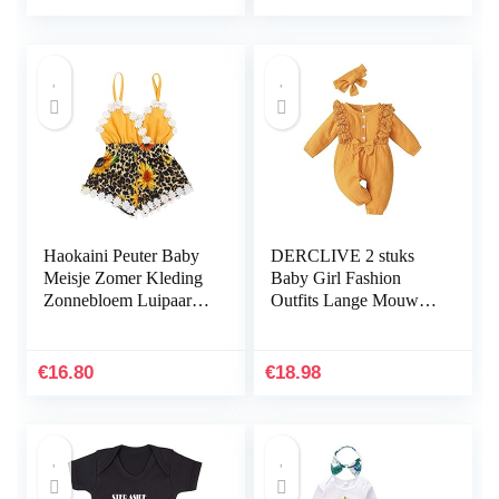
Haokaini Peuter Baby
DERCLIVE 2 stuks
Meisje Zomer Kleding
Baby Girl Fashion
Zonnebloem Luipaard
Outfits Lange Mouw
Print Backless Romper
Ruffled Romper +
Strappy Korte Jumpsuit
Hoofdband, Paars/Wijn
Rood/Geel
€
16.80
€
18.98