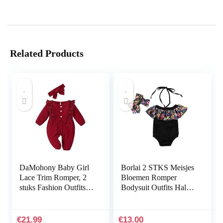
Related Products
DaMohony Baby Girl
Borlai 2 STKS Meisjes
Lace Trim Romper, 2
Bloemen Romper
stuks Fashion Outfits
Bodysuit Outfits Halter
Romper + hoofdband
Jumpsuit + Strik
Hoofdband voor 1-5
Jaar
€
21.99
€
13.00