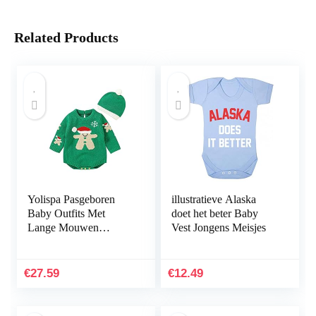
Related Products
Yolispa Pasgeboren
illustratieve Alaska
Baby Outfits Met
doet het beter Baby
Lange Mouwen
Vest Jongens Meisjes
Sneeuwpop Gebreide
Romper Met Hoed
€
27.59
€
12.49