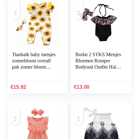
Tianhaik baby meisjes
Borlai 2 STKS Meisjes
zonnebloem overall
Bloemen Romper
pak zomer bloem
Bodysuit Outfits Halter
bedrukte ruches
Jumpsuit + Strik
mouwen rompers
Hoofdband voor 1-5
pyjama Homewear +
Jaar
€
15.92
€
13.00
hoofdband