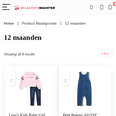
0
Home
Product Maat/grootte
12 maanden
12 maanden
Filter
Showing all 9 results
Levi’s Kids Baby Girl
Petit Bateau A01DY