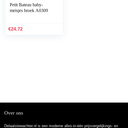
Petit Bateau baby-
meisjes broek A0309
€
24.72
Over ons
Delaatstewachter.nl is een moderne alles-in-één prijsvergelijkings- en