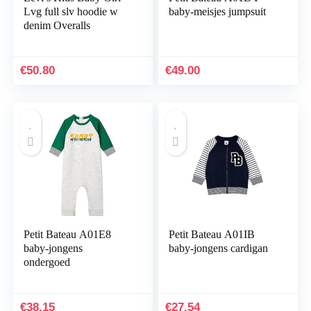
Lvg full slv hoodie w
baby-meisjes jumpsuit
denim Overalls
€
50.80
€
49.00
Petit Bateau A01E8
Petit Bateau A01IB
baby-jongens
baby-jongens cardigan
ondergoed
€
38.15
€
27.54