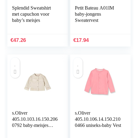
Splendid Sweatshirt
Petit Bateau A01IM
met capuchon voor
baby-jongens
baby’s meisjes
Sweatervest
€
47.26
€
17.94
s.Oliver
s.Oliver
405.10.103.16.150.206
405.10.106.14.150.210
0792 baby-meisjes
0466 uniseks-baby Vest
Denim jack