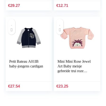
€
29.27
€
12.71
Petit Bateau A01IB
Mini Mini Rose Jewel
baby-jongens cardigan
Art Baby meisje
gebreide trui roze
blouse egel, 100%
acryl
€
27.54
€
23.25