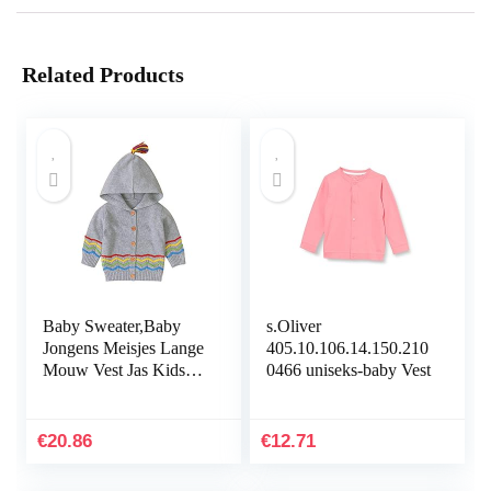
Related Products
Baby Sweater,Baby
s.Oliver
Jongens Meisjes Lange
405.10.106.14.150.210
Mouw Vest Jas Kids
0466 uniseks-baby Vest
Herfst Winter Warm
Knitwear Tops
Kinderen Casual
€
20.86
€
12.71
Outfit…