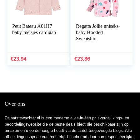
Petit Bateau A01H7
Regatta Jollie uniseks-
baby-meisjes cardigan
baby Hooded
Sweatshirt
€
23.94
€
23.86
Over ons
Delaatstewachter.nl is een moderne alles-in-één prijsvergelijkings- en
beoordelingswebsite die de beste deals biedt die beschikbaar zijn op
amazon en u op de hoogte houdt via de laatst toegevoegde blogs. Alle
afbeeldingen zijn auteursrechtelijk beschermd door hun respectievelijke