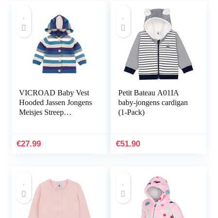
VICROAD Baby Vest
Petit Bateau A01IA
Hooded Jassen Jongens
baby-jongens cardigan
Meisjes Streep
(1-Pack)
Gebreide Jas Warme
Trui
€
27.99
€
51.90