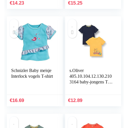
€
14.23
€
15.25
Schnizler Baby meisje
s.Oliver
Interlock vogels T-shirt
405.10.104.12.130.210
3164 baby-jongens T-
Shirt
€
16.69
€
12.89