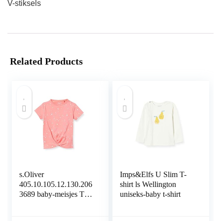
V-stiksels
Related Products
s.Oliver
Imps&Elfs U Slim T-
405.10.105.12.130.206
shirt ls Wellington
3689 baby-meisjes T-
uniseks-baby t-shirt
Shirt