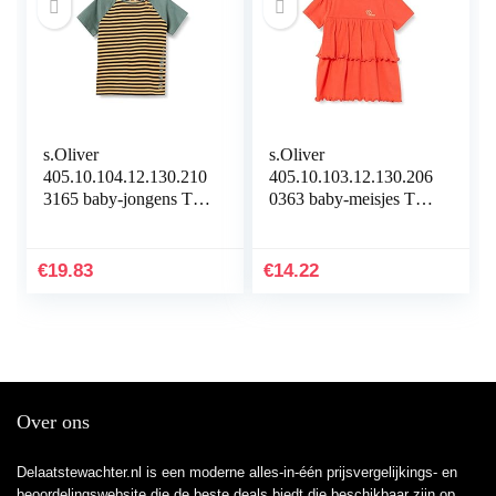
s.Oliver
s.Oliver
405.10.104.12.130.210
405.10.103.12.130.206
3165 baby-jongens T-
0363 baby-meisjes T-
Shirt
Shirt
€
19.83
€
14.22
Over ons
Delaatstewachter.nl is een moderne alles-in-één prijsvergelijkings- en
beoordelingswebsite die de beste deals biedt die beschikbaar zijn op