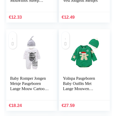
Mouwloos Streep
Vest Jongens Meisjes
Halter Jumpsuit Kids
Meisje Sling Romper
€
12.33
€
12.49
Baby Romper Jongen
Yolispa Pasgeboren
Meisje Pasgeboren
Baby Outfits Met
Lange Mouw Cartoon
Lange Mouwen
Print Katoen Overall
Sneeuwpop Gebreide
Met Cap Zebra 0-3
Romper Met Hoed
Maanden/59
€
18.24
€
27.59