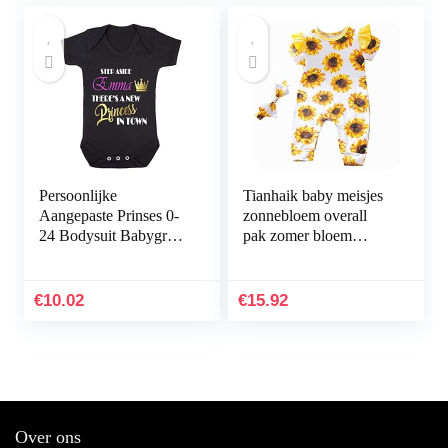
Persoonlijke
Tianhaik baby meisjes
Aangepaste Prinses 0-
zonnebloem overall
24 Bodysuit Babygrow
pak zomer bloem
Meisjes Grappige Baby
bedrukte ruches
Douche
mouwen rompers
Verjaardagscadeau
pyjama Homewear +
€
10.02
€
15.92
hoofdband
Over ons