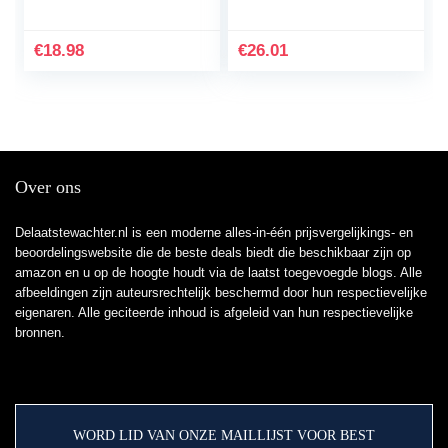
Ruffled Romper +
Jumpsuit met Hoed 3-
Hoofdband, Paars/Wijn
24 Maanden
Rood/Geel
€
18.98
€
26.01
Over ons
Delaatstewachter.nl is een moderne alles-in-één prijsvergelijkings- en
beoordelingswebsite die de beste deals biedt die beschikbaar zijn op
amazon en u op de hoogte houdt via de laatst toegevoegde blogs. Alle
afbeeldingen zijn auteursrechtelijk beschermd door hun respectievelijke
eigenaren. Alle geciteerde inhoud is afgeleid van hun respectievelijke
bronnen.
WORD LID VAN ONZE MAILLIJST VOOR BEST