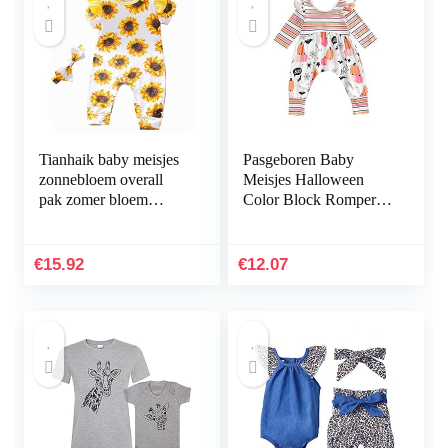
Tianhaik baby meisjes
Pasgeboren Baby
zonnebloem overall
Meisjes Halloween
pak zomer bloem
Color Block Romper
bedrukte ruches
Streep/Plaid &
mouwen rompers
Pompoen Print Ronde
pyjama Homewear +
hals Fly Sleeve
€
15.92
€
12.07
hoofdband
Jumpsuit, Kleur…