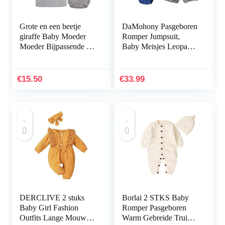
Grote en een beetje
DaMohony Pasgeboren
giraffe Baby Moeder
Romper Jumpsuit,
Moeder Bijpassende T-
Baby Meisjes Leopard
shirt Bodysuit
Print Kleding Pak
Grappige Set
Shorts En Hoofdband
€
15.50
€
33.99
DERCLIVE 2 stuks
Borlai 2 STKS Baby
Baby Girl Fashion
Romper Pasgeboren
Outfits Lange Mouw
Warm Gebreide Trui