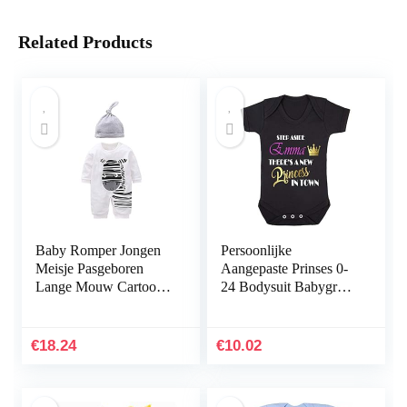
Related Products
Baby Romper Jongen
Persoonlijke
Meisje Pasgeboren
Aangepaste Prinses 0-
Lange Mouw Cartoon
24 Bodysuit Babygrow
Print Katoen Overall
Meisjes Grappige Baby
Met Cap Zebra 0-3
Douche
Maanden/59
Verjaardagscadeau
€
18.24
€
10.02