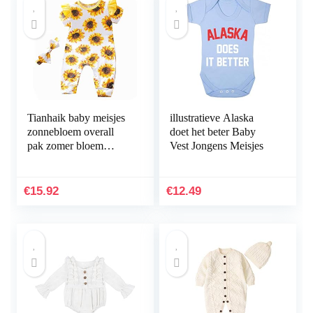
Tianhaik baby meisjes
illustratieve Alaska
zonnebloem overall
doet het beter Baby
pak zomer bloem
Vest Jongens Meisjes
bedrukte ruches
mouwen rompers
pyjama Homewear +
€
15.92
€
12.49
hoofdband