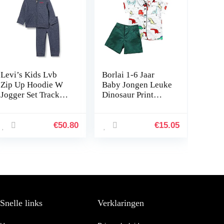
Levi’s Kids Lvb
Borlai 1-6 Jaar
Zip Up Hoodie W
Baby Jongen Leuke
Jogger Set Track
Dinosaur Print
Broek
Outfits Set Casual
T-Shirt + Shorts
€
50.80
€
15.05
Snelle links
Verklaringen