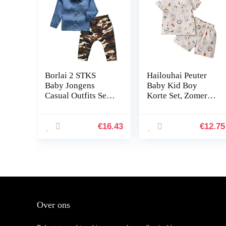
Borlai 2 STKS
Hailouhai Peuter
Baby Jongens
Baby Kid Boy
Casual Outfits Set
Korte Set, Zomer
Lange Mouw
Cartoon
Denim Shirt
Dinosaurus Print
Camouflage Broek
Tops + Elastische
€
16.43
€
12.75
voor 6 Maanden –
Taille Shorts 2 Stks
5 Jaar
Outfit
Over ons