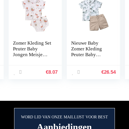
Zomer Kleding Set
Nieuwe Baby
Peuter Baby
Zomer Kleding
Jongen Meisje
Peuter Baby
Korte Mouw T-
Jongen Formele
Shirt Korte Broek
Pak Bloem Jurk
Outfits Kleding
Shirt+Shorts
€
8.07
€
26.54
Bottom Beachwear
2 Stks Set Outfits…
WORD LID VAN ONZE MAILLIJST VOOR BEST
Aanbiedingen