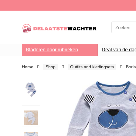
Search
for:
Bladeren door rubrieken
Deal van de da
Home
Shop
Outfits and kledingsets
Borl