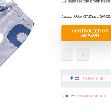
De bijpassende broek heeft 
Amazon.nl Price:
€
17.25
(as of 09/04/2
CONTROLEER OP
AMAZON
Netherlands
-
Category:
Outfits and kledingsets