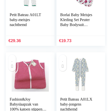
Petit Bateau A01LT
Borlai Baby Meisjes
baby-meisjes
Kleding Set Peuter
nachthemd
Baby Bodysuit
Jumpsuit+Hoofdband
Set Outfit voor 3-12
Maanden 12-18month
€
29.36
€
19.73
Wijn…
Fashion&Joy
Petit Bateau A01LX
Babyslaapzak van
baby-jongens
100% katoen stippen in
nachthemd