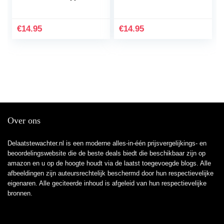
roze 70 cm
babyslaapzak meisjes
licht gevoerd ademend
€
14.95
€
14.95
slaapzak voor…
Over ons
Delaatstewachter.nl is een moderne alles-in-één prijsvergelijkings- en
beoordelingswebsite die de beste deals biedt die beschikbaar zijn op
amazon en u op de hoogte houdt via de laatst toegevoegde blogs. Alle
afbeeldingen zijn auteursrechtelijk beschermd door hun respectievelijke
eigenaren. Alle geciteerde inhoud is afgeleid van hun respectievelijke
bronnen.