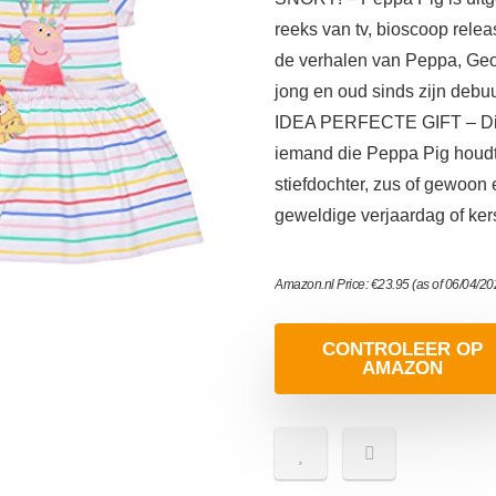
reeks van tv, bioscoop relea
de verhalen van Peppa, Geo
jong en oud sinds zijn debuu
IDEA PERFECTE GIFT – Dit 
iemand die Peppa Pig houdt. 
stiefdochter, zus of gewoon 
geweldige verjaardag of ker
Amazon.nl Price:
€
23.95
(as of 06/04/2
CONTROLEER OP
AMAZON