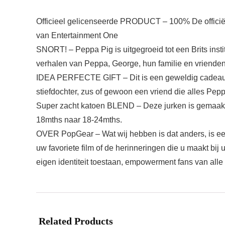
Officieel gelicenseerde PRODUCT – 100% De officiël
van Entertainment One
SNORT! – Peppa Pig is uitgegroeid tot een Brits insti
verhalen van Peppa, George, hun familie en vrienden
IDEA PERFECTE GIFT – Dit is een geweldig cadeau voo
stiefdochter, zus of gewoon een vriend die alles Pepp
Super zacht katoen BLEND – Deze jurken is gemaakt v
18mths naar 18-24mths.
OVER PopGear – Wat wij hebben is dat anders, is een
uw favoriete film of de herinneringen die u maakt bi
eigen identiteit toestaan, empowerment fans van alle
Related Products