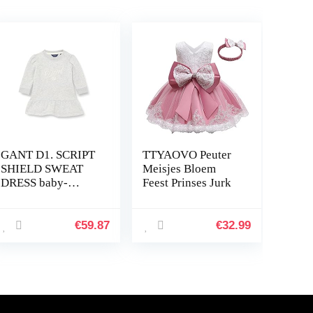
GANT D1. SCRIPT
TTYAOVO Peuter
SHIELD SWEAT
Meisjes Bloem
DRESS baby-
Feest Prinses Jurk
meisjes jurk
€
59.87
€
32.99