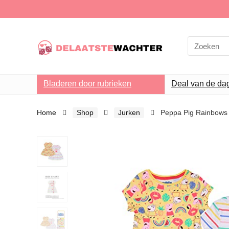
Search
for:
Bladeren door rubrieken
Deal van de da
Home
Shop
Jurken
Peppa Pig Rainbows 