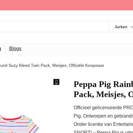
Jurken
g
Blogs
und Suzy Kleed Twin Pack, Meisjes, Officiële Koopwaar
Peppa Pig Rain
Pack, Meisjes, 
Officieel gelicenseerde P
Pig. Ontworpen en gebrandme
Onder licentie van Entertai
SNORT! – Peppa Pig is uitgeg