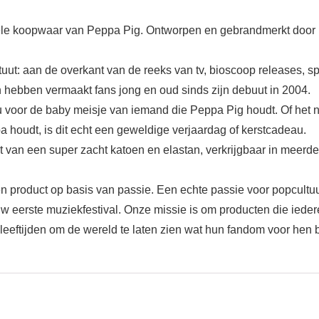
e koopwaar van Peppa Pig. Ontworpen en gebrandmerkt door Pop
tuut: aan de overkant van de reeks van tv, bioscoop releases, sp
 hebben vermaakt fans jong en oud sinds zijn debuut in 2004.
r de baby meisje van iemand die Peppa Pig houdt. Of het nu ga
a houdt, is dit echt een geweldige verjaardag of kerstcadeau.
an een super zacht katoen en elastan, verkrijgbaar in meerdere
 product op basis van passie. Een echte passie voor popcultu
j uw eerste muziekfestival. Onze missie is om producten die ied
 leeftijden om de wereld te laten zien wat hun fandom voor hen 