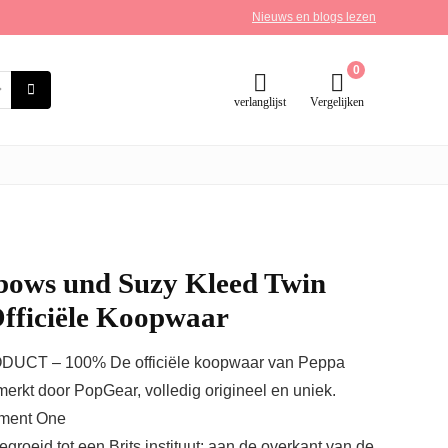
Nieuws en blogs lezen
0
verlanglijst
Vergelijken
bows und Suzy Kleed Twin
Officiële Koopwaar
RODUCT – 100% De officiële koopwaar van Peppa
rkt door PopGear, volledig origineel en uniek.
nment One
roeid tot een Brits instituut: aan de overkant van de