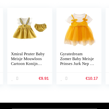
Xmiral Peuter Baby
Gyratedream
Meisje Mouwloos
Zomer Baby Meisje
Cartoon Konijn
Prinses Jurk Nep 2
Jurk Slips Shorts
Stuk Peuter Mesh
Nep Twee Prinses
Ontwerp Korte
Jurken
Mouw Katoen
€
9.91
€
10.17
Zonnejurk