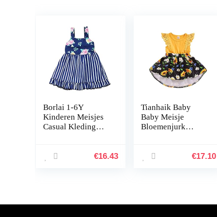
Borlai 1-6Y
Tianhaik Baby
Kinderen Meisjes
Baby Meisje
Casual Kleding
Bloemenjurk
Mode Bloemen
Zomer Mouwloos
Swing Jurk Baby-
Kant Ronde Hals
mouwloze outfits
Casual Jurk voor
€
16.43
€
17.10
Gestreepte
Feesten Dagelijks
zonnejurk
Draag
Blauwe…