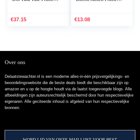
Jurk Mouwloze Strik
Bruiloft Verjaardag
Lange/Korte Muis
Pageant Doop
Aankleden met
Christening Tutu Jurk
€
37.15
€
13.08
Hoofdband…
met…
Over ons
Delaatstewachter.nl is een moderne alles-in-één prijsvergelijkings- en
beoordelingswebsite die de beste deals biedt die beschikbaar zijn op
amazon en u op de hoogte houdt via de laatst toegevoegde blogs. Alle
afbeeldingen zijn auteursrechtelijk beschermd door hun respectievelijke
eigenaren. Alle geciteerde inhoud is afgeleid van hun respectievelijke
bronnen.
WORD LID VAN ONZE MAILLIJST VOOR BEST