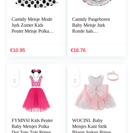
Camidy Meisje Mode
Camidy Pasgeboren
Jurk Zomer Kids
Baby Meisje Jurk
Peuter Meisje Polka
Ronde hals
Gestippelde Mouwloos
Bloemenjurk Zomer
Casual Jurk Baby
Cool Set Jumpsuit voor
Feestjurk
Casual Party
€
10.95
€
16.76
FYMNSI Kids Peuter
WOCINL Baby
Baby Meisjes Polka
Meisjes Kant Strik
Dot Tutu Tule Prinses
Bloem Jurken Prinses