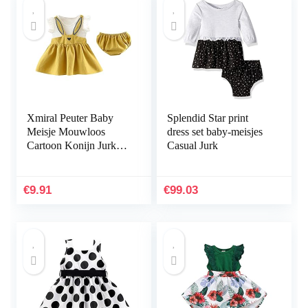
Xmiral Peuter Baby
Splendid Star print
Meisje Mouwloos
dress set baby-meisjes
Cartoon Konijn Jurk
Casual Jurk
Slips Shorts Nep Twee
Prinses Jurken
€
9.91
€
99.03