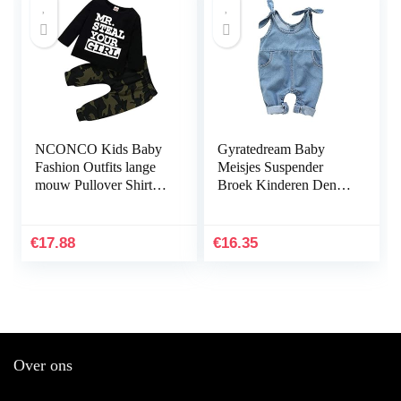
NCONCO Kids Baby
Gyratedream Baby
Fashion Outfits lange
Meisjes Suspender
mouw Pullover Shirt +
Broek Kinderen Denim
Camouflage broek
Effen Patroon
Mouwloze Broek
Overalls Broek
€
17.88
€
16.35
Over ons