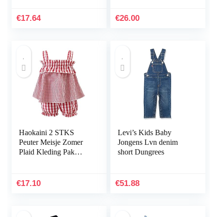
€
17.64
€
26.00
Haokaini 2 STKS
Levi’s Kids Baby
Peuter Meisje Zomer
Jongens Lvn denim
Plaid Kleding Pak
short Dungrees
Mouwloos Top Shirt
Bloomer Korte
€
17.10
€
51.88