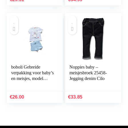
boboli Gebreide
Noppies baby –
verpakking voor baby’s
meisjesbroek 25458-
en meisjes, model
Jegging denim Cilo
212139.
€
26.00
€
33.85