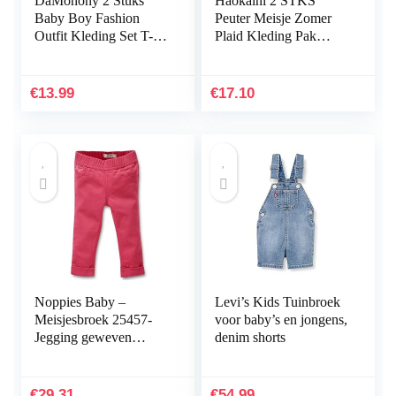
DaMohony 2 Stuks
Haokaini 2 STKS
Baby Boy Fashion
Peuter Meisje Zomer
Outfit Kleding Set T-
Plaid Kleding Pak
Shirt + Lange Broek
Mouwloos Top Shirt
Bloomer Korte
€
13.99
€
17.10
Noppies Baby –
Levi’s Kids Tuinbroek
Meisjesbroek 25457-
voor baby’s en jongens,
Jegging geweven
denim shorts
Dahon
€
29.31
€
54.99