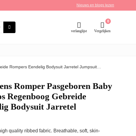
Nieuws en blogs lezen
0
verlanglijst
Vergelijken
de Rompers Eendelig Bodysuit Jarretel Jumpsuit…
ens Romper Pasgeboren Baby
s Regenboog Gebreide
g Bodysuit Jarretel
h quality ribbed fabric. Breathable, soft, skin-