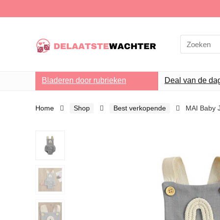
Search
for:
Bladeren door rubrieken
Deal van de da
Home
Shop
Best verkopende
MAI Baby 