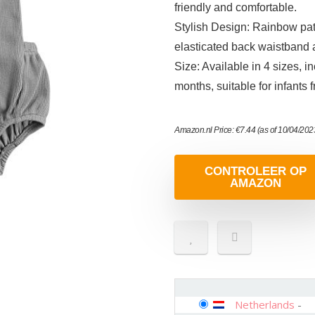
friendly and comfortable.
Stylish Design: Rainbow patt
elasticated back waistband 
Size: Available in 4 sizes, 
months, suitable for infants
Amazon.nl Price:
€
7.44
(as of 10/04/20
CONTROLEER OP
AMAZON
Netherlands
-