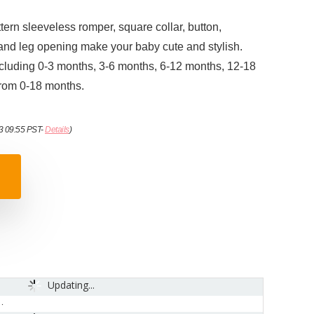
ern sleeveless romper, square collar, button,
and leg opening make your baby cute and stylish.
including 0-3 months, 3-6 months, 6-12 months, 12-18
 from 0-18 months.
23 09:55 PST-
Details
)
Updating...