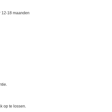
or 12-18 maanden
ntie.
k op te lossen.