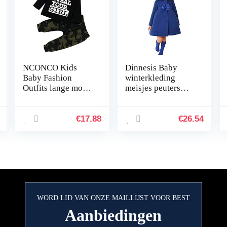
NCONCO Kids
Dinnesis Baby
Baby Fashion
winterkleding
Outfits lange mouw
meisjes peuters
Pullover Shirt +
baby meisjes
Camouflage broek
winter winddicht
vaste wollen boog
€
17.88
€
26.54
ruches knoop
mantel warme…
WORD LID VAN ONZE MAILLIJST VOOR BEST
Aanbiedingen