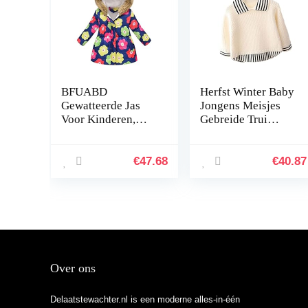
BFUABD
Herfst Winter Baby
Gewatteerde Jas
Jongens Meisjes
Voor Kinderen,
Gebreide Trui
Jongens Meisjes
Peuter Jongens
Modeprint Cartoon
Truien Kids Lente
Lange Kraag
Kleding
€
47.68
€
40.87
Capuchon
Gewatteerde Fleece
Warme…
Over ons
Delaatstewachter.nl is een moderne alles-in-één