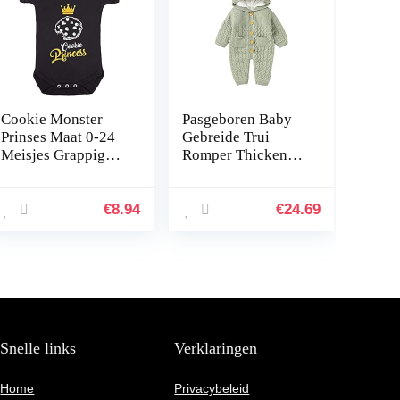
Cookie Monster
Pasgeboren Baby
Prinses Maat 0-24
Gebreide Trui
Meisjes Grappige
Romper Thicken
Baby Douche
Fleece Hooded
Verjaardagscadeau
Gevoerd Front
Bodysuit
Knop Jumpsuit
€
8.94
€
24.69
Babygrow
Overall Bodysuit
Met Zakken…
Snelle links
Verklaringen
Home
Privacybeleid