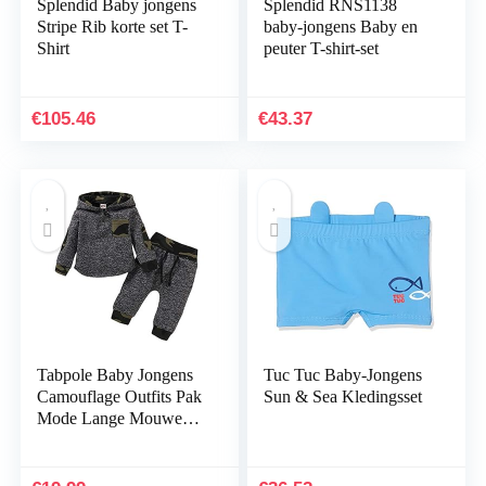
Splendid Baby jongens
Splendid RNS1138
Stripe Rib korte set T-
baby-jongens Baby en
Shirt
peuter T-shirt-set
€
105.46
€
43.37
Tabpole Baby Jongens
Tuc Tuc Baby-Jongens
Camouflage Outfits Pak
Sun & Sea Kledingsset
Mode Lange Mouwen
Hoodie Top Broek
Trainingspak Set