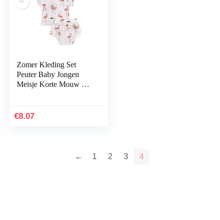
Zomer Kleding Set
Peuter Baby Jongen
Meisje Korte Mouw T-
Shirt Korte Broek
Outfits Kleding
€
8.07
←
1
2
3
4