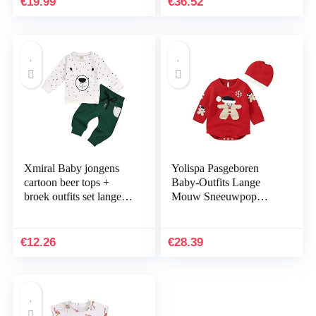
€
19.99
€
36.52
Xmiral Baby jongens
Yolispa Pasgeboren
cartoon beer tops +
Baby-Outfits Lange
broek outfits set lange
Mouw Sneeuwpop
mouwen hemd broek
Gebreide Romper Met
Hoed
€
12.26
€
28.39