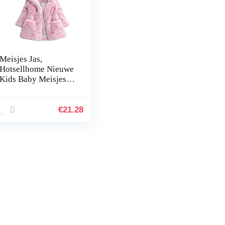
Meisjes Jas,
Hotsellhome Nieuwe
Kids Baby Meisjes
Bunny Winter
Hooded Jas Mantel
Jas Warme
€
21.28
Bovenkleding
Kleding Gift