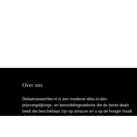
Over ons
Delaatstewachter.nl is een moderne alles-in-één
prijsvergelijkings- en beoordelingswebsite die de beste deals
biedt die beschikbaar zijn op amazon en u op de hoogte houdt
via de laatst toegevoegde blogs. Alle afbeeldingen zijn
auteursrechtelijk beschermd door hun respectievelijke
eigenaren. Alle geciteerde inhoud is afgeleid van hun
respectievelijke bronnen.