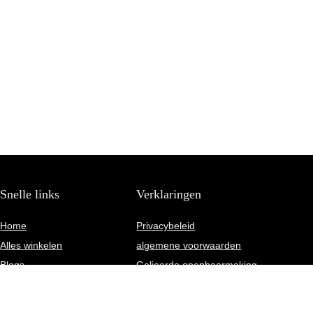
Snelle links
Verklaringen
Home
Privacybeleid
Alles winkelen
algemene voorwaarden
Blogs
Gelieerde openbaarmaking
Onze webshops
Adverteren