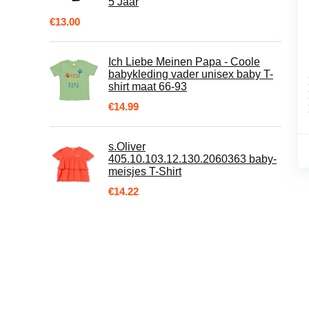
5 Jaar
€
13.00
Ich Liebe Meinen Papa - Coole
babykleding vader unisex baby T-
shirt maat 66-93
€
14.99
s.Oliver
405.10.103.12.130.2060363 baby-
meisjes T-Shirt
€
14.22