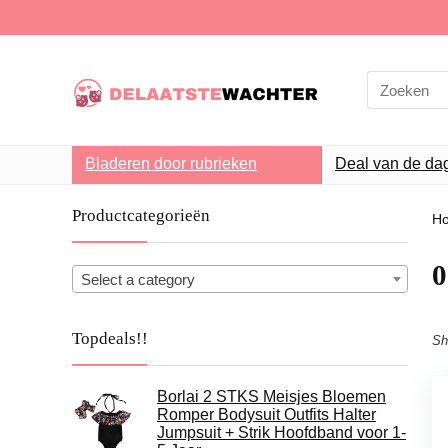
Search
for:
Bladeren door rubrieken
Deal van de da
Productcategorieën
H
0
Select a category
Topdeals!!
Sh
Borlai 2 STKS Meisjes Bloemen
Romper Bodysuit Outfits Halter
Jumpsuit + Strik Hoofdband voor 1-