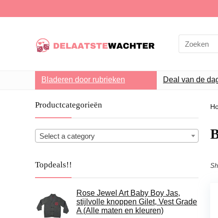
Search
for:
Bladeren door rubrieken
Deal van de da
Productcategorieën
H
B
Select a category
Topdeals!!
Sh
Rose Jewel Art Baby Boy Jas,
stijlvolle knoppen Gilet, Vest Grade
A (Alle maten en kleuren)