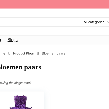
All categories
g
Blogs
ome
Product Kleur
Bloemen paars
loemen paars
owing the single result