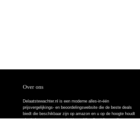
Over ons
Delaatstewachter.nl is een moderne alles-in-één
prijsvergelijkings- en beoordelingswebsite die de beste deals
biedt die beschikbaar zijn op amazon en u op de hoogte houdt
via de laatst toegevoegde blogs. Alle afbeeldingen zijn
auteursrechtelijk beschermd door hun respectievelijke
eigenaren. Alle geciteerde inhoud is afgeleid van hun
respectievelijke bronnen.