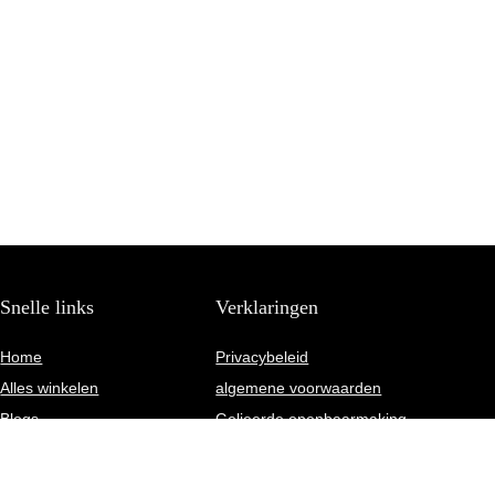
Snelle links
Verklaringen
Home
Privacybeleid
Alles winkelen
algemene voorwaarden
Blogs
Gelieerde openbaarmaking
Onze webshops
Adverteren