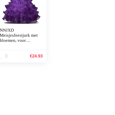
NNJXD
Meisjesfeestjurk met
bloemen, voor
schoonheidswedstrij
den
€
24.93