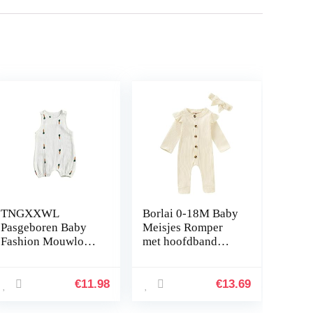
TNGXXWL
Borlai 0-18M Baby
Pasgeboren Baby
Meisjes Romper
Fashion Mouwloos
met hoofdband
Print Romper
Casual Lange
Stijlvolle Romper
Mouw Jumpsuit
voor kinderen,
Katoen Outfits
€
11.98
€
13.69
Witte Wortel, 0-6
Maanden