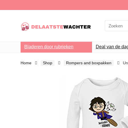
Search
for:
Bladeren door rubrieken
Deal van de da
Home
Shop
Rompers and boxpakken
Un