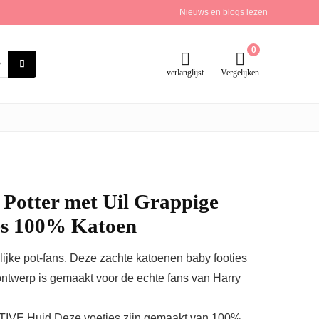
Nieuws en blogs lezen
0
verlanglijst
Vergelijken
Potter met Uil Grappige
es 100% Katoen
ijke pot-fans. Deze zachte katoenen baby footies
ontwerp is gemaakt voor de echte fans van Harry
E Huid Deze voetjes zijn gemaakt van 100%