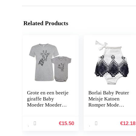
Related Products
Grote en een beetje
Borlai Baby Peuter
giraffe Baby
Meisje Katoen
Moeder Moeder
Romper Mode
Bijpassende T-shirt
Zomer Jumpsuit
Bodysuit Grappige
Mouwloos Kant
Set
Bodysuit Playsuit
€
15.50
€
12.18
Kleding 0-24
Maanden