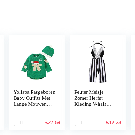
Yolispa Pasgeboren
Peuter Meisje
Baby Outfits Met
Zomer Herfst
Lange Mouwen
Kleding V-hals
Sneeuwpop
Mouwloos Streep
Gebreide Romper
Halter Jumpsuit
Met Hoed
Kids Meisje Sling
€
27.59
€
12.33
Romper