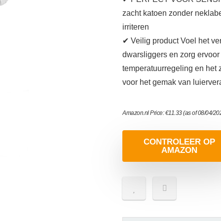
zacht katoen zonder neklabe
irriteren
✔ Veilig product Voel het v
dwarsliggers en zorg ervoor
temperatuurregeling en het 
voor het gemak van luierver
Amazon.nl Price:
€
11.33
(as of 08/04/2
CONTROLEER OP
AMAZON