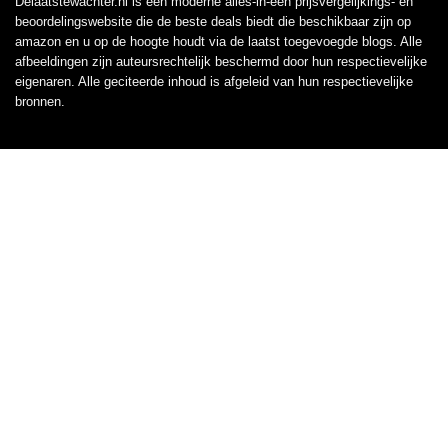
Delaatstewachter.nl is een moderne alles-in-één prijsvergelijkings- en
beoordelingswebsite die de beste deals biedt die beschikbaar zijn op
amazon en u op de hoogte houdt via de laatst toegevoegde blogs. Alle
afbeeldingen zijn auteursrechtelijk beschermd door hun respectievelijke
eigenaren. Alle geciteerde inhoud is afgeleid van hun respectievelijke
bronnen.
WORD LID VAN ONZE MAILLIJST VOOR BEST
Aanbiedingen
Snelle links