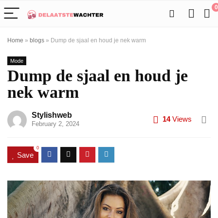
0
Home
»
blogs
»
Dump de sjaal en houd je nek warm
Mode
Dump de sjaal en houd je
nek warm
Stylishweb
14
Views
February 2, 2024
0
Save