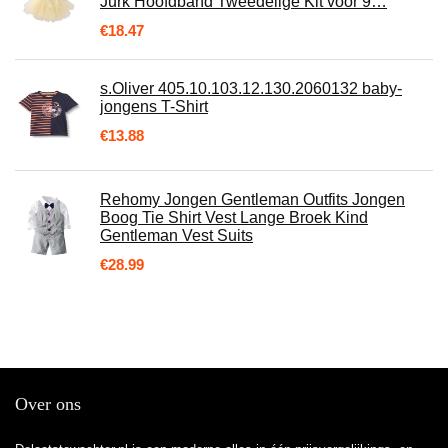
Jurk Hoofdband Tweedelige Kit voor 9…
€
18.47
s.Oliver 405.10.103.12.130.2060132 baby-
jongens T-Shirt
€
13.88
Rehomy Jongen Gentleman Outfits Jongen
Boog Tie Shirt Vest Lange Broek Kind
Gentleman Vest Suits
€
28.99
Over ons