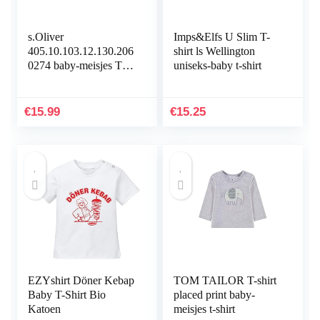
s.Oliver
Imps&Elfs U Slim T-
405.10.103.12.130.206
shirt ls Wellington
0274 baby-meisjes T-
uniseks-baby t-shirt
Shirt
€
15.99
€
15.25
EZYshirt Döner Kebap
TOM TAILOR T-shirt
Baby T-Shirt Bio
placed print baby-
Katoen
meisjes t-shirt