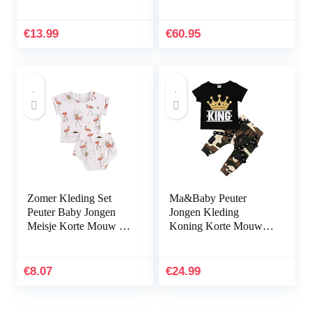
Shirt + Lange Broek
€
13.99
€
60.95
Zomer Kleding Set
Ma&Baby Peuter
Peuter Baby Jongen
Jongen Kleding
Meisje Korte Mouw T-
Koning Korte Mouw
Shirt Korte Broek
Zwart T-Shirt +Camo
Outfits Kleding
Broek Outfits Tops Set
€
8.07
€
24.99