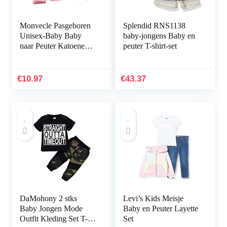
Monvecle Pasgeboren
Splendid RNS1138
Unisex-Baby Baby
baby-jongens Baby en
naar Peuter Katoenen
peuter T-shirt-set
Kleding Ondergoed
Outfit Sets
€
10.97
€
43.37
DaMohony 2 stks
Levi’s Kids Meisje
Baby Jongen Mode
Baby en Peuter Layette
Outfit Kleding Set T-
Set