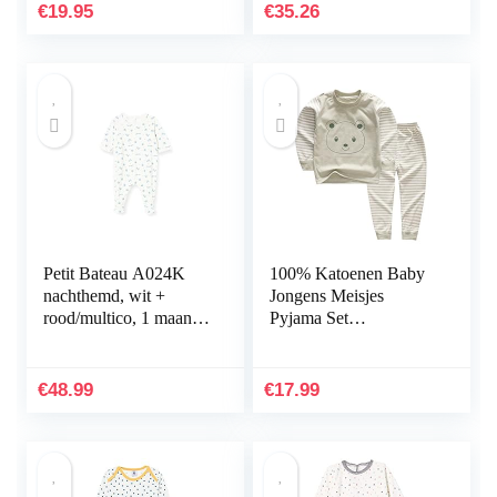
€
19.95
€
35.26
Petit Bateau A024K
100% Katoenen Baby
nachthemd, wit +
Jongens Meisjes
rood/multico, 1 maand
Pyjama Set
baby jongens
Nachtkleding Met
Lange Mouwen
€
48.99
€
17.99