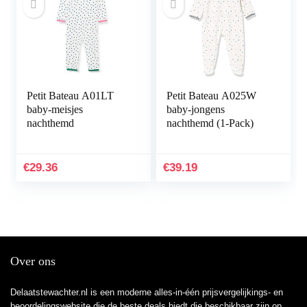
Petit Bateau A01LT
Petit Bateau A025W
baby-meisjes
baby-jongens
nachthemd
nachthemd (1-Pack)
€
29.36
€
39.19
Over ons
Delaatstewachter.nl is een moderne alles-in-één prijsvergelijkings- en
beoordelingswebsite die de beste deals biedt die beschikbaar zijn op