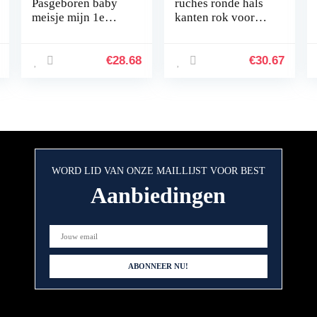
Pasgeboren baby
ruches ronde hals
meisje mijn 1e
kanten rok voor
Halloween outfit
dagelijks feest
flutter mouw
pompoen strik tutu
€
28.68
€
30.67
prinses stippen
romperjurk…
WORD LID VAN ONZE MAILLIJST VOOR BEST
Aanbiedingen