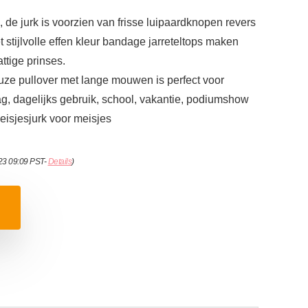
 de jurk is voorzien van frisse luipaardknopen revers
et stijlvolle effen kleur bandage jarreteltops maken
attige prinses.
e pullover met lange mouwen is perfect voor
ag, dagelijks gebruik, school, vakantie, podiumshow
isjesjurk voor meisjes
023 09:09 PST-
Details
)