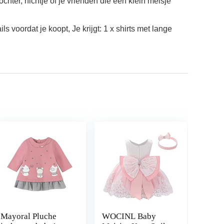
chter, nichtje of je vrienden die een klein meisje
 voordat je koopt, Je krijgt: 1 x shirts met lange
Mayoral Pluche
WOCINL Baby