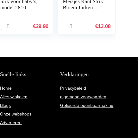
jurk voor baby’s,
Meisjes Kant Strik
model 2810
Bloem Jurken
Prinses Bruiloft
Verjaardag Pageant
Doop Christening
€
29.90
€
13.08
Tutu Jurk met…
Snelle links
Verklaringen
Home
Privacybeleid
Alles winkelen
algemene voorwaarden
Blogs
Gelieerde openbaarmaking
Onze webshops
Adverteren