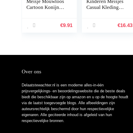
Meisje Mouwloos
Kinderen Meisjes
Cartoon Konijn
Casual Kleding
Jurk Slips Shorts
Mode Bloemen
Nep Twee Prinses
Swing Jurk Baby-
Jurken
mouwloze outfits
€
9.91
€
16.43
Gestreepte
zonnejurk
Blauwe…
Over ons
Delaatstewachter.nl is een moderne alles-in-één
prijsvergelijkings- en beoordelingswebsite die de beste deals
biedt die beschikbaar zijn op amazon en u op de hoogte houdt
via de laatst toegevoegde blogs. Alle afbeeldingen zijn
auteursrechtelijk beschermd door hun respectievelijke
eigenaren. Alle geciteerde inhoud is afgeleid van hun
respectievelijke bronnen.