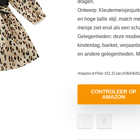
dragen.
Ontwerp: Kleutermeisjesjurk,
en hoge taille stijl, match m
meisje ziet eruit als een sch
Gelegenheden: deze modieuz
kinderdag, banket, verjaard
en andere gelegenheden. Me
Amazon.nl Price:
€
11.15
(as of 06/04/2
CONTROLEER OP
AMAZON