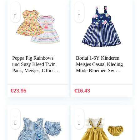
Peppa Pig Rainbows
Borlai 1-6Y Kinderen
und Suzy Kleed Twin
Meisjes Casual Kleding
Pack, Meisjes, Officiële
Mode Bloemen Swing
Koopwaar
Jurk Baby-mouwloze
outfits Gestreepte
zonnejurk Blauwe…
€
23.95
€
16.43