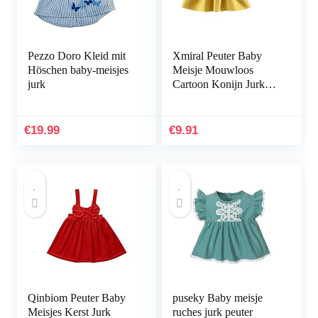
Pezzo Doro Kleid mit
Xmiral Peuter Baby
Höschen baby-meisjes
Meisje Mouwloos
jurk
Cartoon Konijn Jurk
Slips Shorts Nep Twee
Prinses Jurken
€
19.99
€
9.91
Qinbiom Peuter Baby
puseky Baby meisje
Meisjes Kerst Jurk
ruches jurk peuter