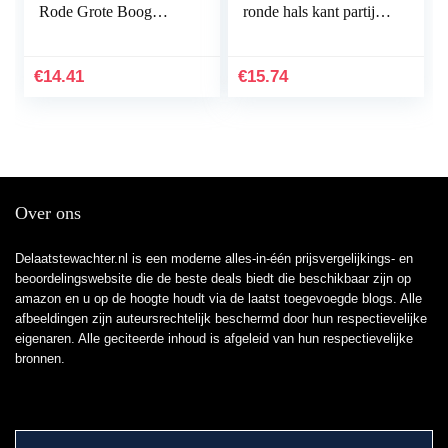
Rode Grote Boog
ronde hals kant partij
Fleece Halter Rok
jurk prinses jurk zomer
Prinses Jurk
jurk
Feestjurken, Rood, 3-4
€
14.41
€
15.74
Jaren
Over ons
Delaatstewachter.nl is een moderne alles-in-één prijsvergelijkings- en
beoordelingswebsite die de beste deals biedt die beschikbaar zijn op
amazon en u op de hoogte houdt via de laatst toegevoegde blogs. Alle
afbeeldingen zijn auteursrechtelijk beschermd door hun respectievelijke
eigenaren. Alle geciteerde inhoud is afgeleid van hun respectievelijke
bronnen.