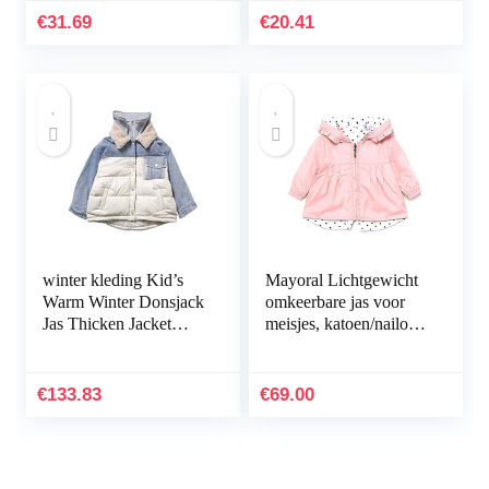
Hoofdband
Jas Bovenkleding Licht
€
31.69
€
20.41
en…
winter kleding Kid’s
Mayoral Lichtgewicht
Warm Winter Donsjack
omkeerbare jas voor
Jas Thicken Jacket
meisjes, katoen/nailon
Children’s Fake
1477
Tweedelige Fashion
Down Jacket warme
€
133.83
€
69.00
jas…