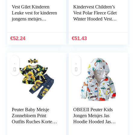
Vest Gilet Kinderen
Kindervest Children’s
Leuke vest for kinderen
Vest Polar Fleece Gilet
jongens meisjes
Winter Hooded Vest
lichtgewicht warme
Kids Lightweight
don katoenen vest
mouwloos jasje warme
warme vest mouwloze
Vest for peuter…
€
52.24
€
51.43
jas…
Peuter Baby Meisje
OBEEII Peuter Kids
Zonnebloem Print
Jongen Meisjes Jas
Outfits Ruches Korte
Hoodie Hooded Jas
Mouw Jurk Top + Gat
Cartoon Print
Broek + Strik
Winddicht Herfst Lente