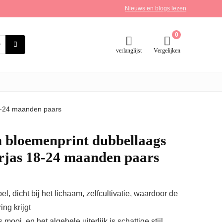
Nieuws en blogs lezen
0
verlanglijst
Vergelijken
8-24 maanden paars
n bloemenprint dubbellaags
rjas 18-24 maanden paars
el, dicht bij het lichaam, zelfcultivatie, waardoor de
ng krijgt
is mooi, en het algehele uiterlijk is schattige stijl,