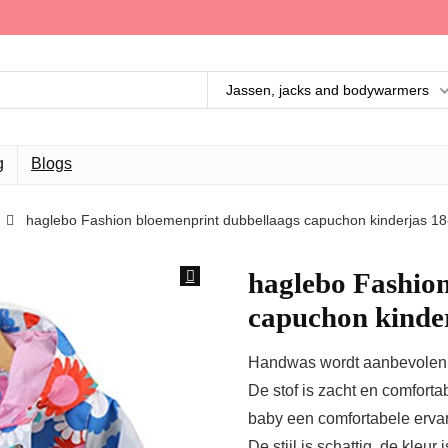
Jassen, jacks and bodywarmers
g
Blogs
haglebo Fashion bloemenprint dubbellaags capuchon kinderjas 1
haglebo Fashio
capuchon kinde
Handwas wordt aanbevolen
De stof is zacht en comfortab
baby een comfortabele ervari
De stijl is schattig, de kleur 