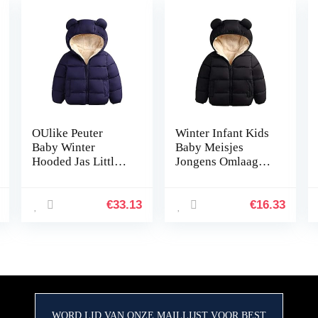
OUlike Peuter
Winter Infant Kids
Baby Winter
Baby Meisjes
Hooded Jas Little
Jongens Omlaag
Kids Jongen Meisje
Parkas Jas 3D Oren
Voering Katoen
Hooded Lange
Dikke
Mouw Rits Effen
€
33.13
€
16.33
Bovenkleding Jas
Warme Outfits 4
Kleuren
WORD LID VAN ONZE MAILLIJST VOOR BEST