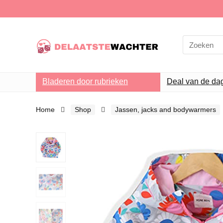
Search
for:
Bladeren door rubrieken
Deal van de da
Home
Shop
Jassen, jacks and bodywarmers