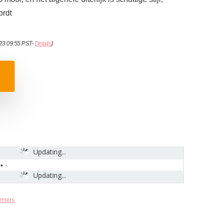
ordt
023 09:55 PST-
Details
)
Updating...
Updating...
rmers