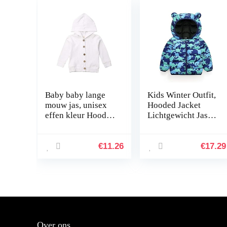
Baby baby lange
Kids Winter Outfit,
mouw jas, unisex
Hooded Jacket
effen kleur Hooded
Lichtgewicht Jas
gebreide uitloper
Warm Waterdicht
top met knopen
Outwear
(wit, 80cm)
€
11.26
€
17.29
Over ons