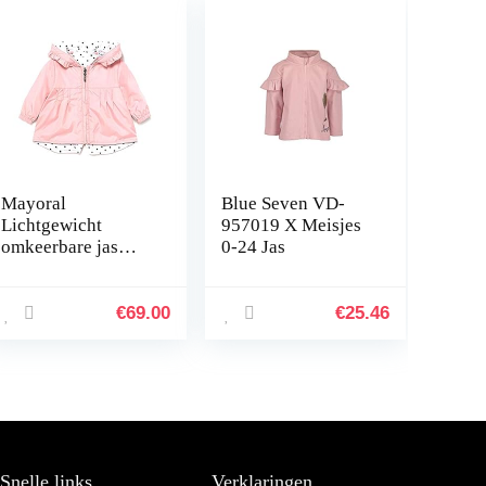
Mayoral
Blue Seven VD-
Lichtgewicht
957019 X Meisjes
omkeerbare jas
0-24 Jas
voor meisjes,
katoen/nailon 1477
€
69.00
€
25.46
Snelle links
Verklaringen