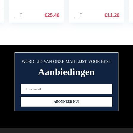
gebreide uitloper
top met knopen
(wit, 80cm)
€
25.46
€
11.26
WORD LID VAN ONZE MAILLIJST VOOR BEST
Aanbiedingen