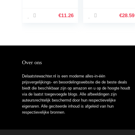
gebreide uitloper
jongens en meisjes,
top met knopen,
voor herfst en
Kleur: wit, 0
winter, warme jas,
€
11.26
€
28.59
Maanden
gewatteerde jas…
Over ons
Delaatstewachter.nl is een moderne alles-in-één
prijsvergelijkings- en beoordelingswebsite die de beste deals
biedt die beschikbaar zijn op amazon en u op de hoogte houdt
via de laatst toegevoegde blogs. Alle afbeeldingen zijn
auteursrechtelijk beschermd door hun respectievelijke
eigenaren. Alle geciteerde inhoud is afgeleid van hun
respectievelijke bronnen.