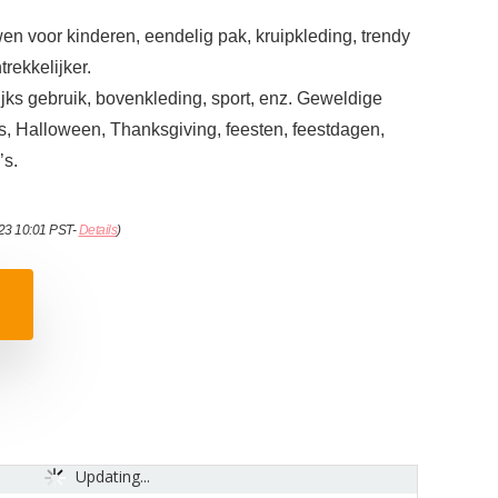
 voor kinderen, eendelig pak, kruipkleding, trendy
rekkelijker.
jks gebruik, bovenkleding, sport, enz. Geweldige
, Halloween, Thanksgiving, feesten, feestdagen,
’s.
023 10:01 PST-
Details
)
Updating...