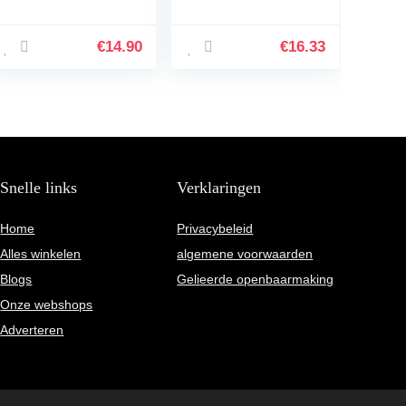
paars donzen
Parkas Jas 3D Oren
katoenen vest
Hooded Lange
jongens en meisjes
Mouw Rits Effen
€
14.90
€
16.33
vest voor 18-24
Warme Outfits 4
maanden
Kleuren
Snelle links
Verklaringen
Home
Privacybeleid
Alles winkelen
algemene voorwaarden
Blogs
Gelieerde openbaarmaking
Onze webshops
Adverteren