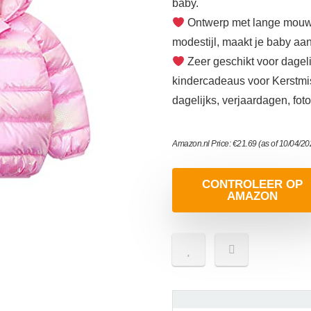
baby.
Ontwerp met lange mouwen
modestijl, maakt je baby aant
Zeer geschikt voor dageli
kindercadeaus voor Kerstmis
dagelijks, verjaardagen, foto
Amazon.nl Price:
€
21.69
(as of 10/04/2
CONTROLEER OP
AMAZON