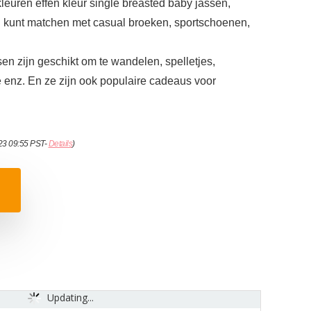
leuren effen kleur single breasted baby jassen,
u kunt matchen met casual broeken, sportschoenen,
n zijn geschikt om te wandelen, spelletjes,
enz. En ze zijn ook populaire cadeaus voor
023 09:55 PST-
Details
)
Updating...