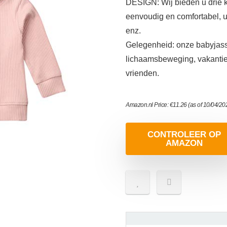
DESIGN: Wij bieden u drie k
eenvoudig en comfortabel, 
enz.
Gelegenheid: onze babyjasse
lichaamsbeweging, vakantie 
vrienden.
Amazon.nl Price:
€
11.26
(as of 10/04/2
CONTROLEER OP
AMAZON