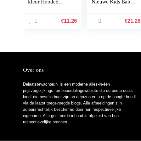
kleur Hooded
Nieuwe Kids Baby
gebreide uitloper
Meisjes Bunny
top met knopen,
Winter Hooded Jas
Paars, 0 Maanden
Mantel Jas Warme
€
11.26
€
21.28
Bovenkleding
Kleding Gift
Over ons
Delaatstewachter.nl is een moderne alles-in-één
prijsvergelijkings- en beoordelingswebsite die de beste deals
biedt die beschikbaar zijn op amazon en u op de hoogte houdt
via de laatst toegevoegde blogs. Alle afbeeldingen zijn
auteursrechtelijk beschermd door hun respectievelijke
eigenaren. Alle geciteerde inhoud is afgeleid van hun
respectievelijke bronnen.