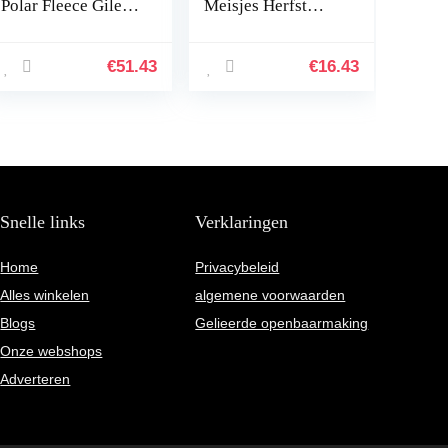
Polar Fleece Gilet
Meisjes Herfst
Winter Hooded
Winter Fleece
Vest Kids
gevoerde Suède
Lightweight
Jas, 1-6 Jaar
€
51.43
€
16.43
mouwloos jasje
warme Vest for
peuter…
Snelle links
Verklaringen
Home
Privacybeleid
Alles winkelen
algemene voorwaarden
Blogs
Gelieerde openbaarmaking
Onze webshops
Adverteren