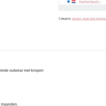
Netherlands
-
Category:
Jassen, jacks and bodywa
breide outwear met knopen
12 maanden.