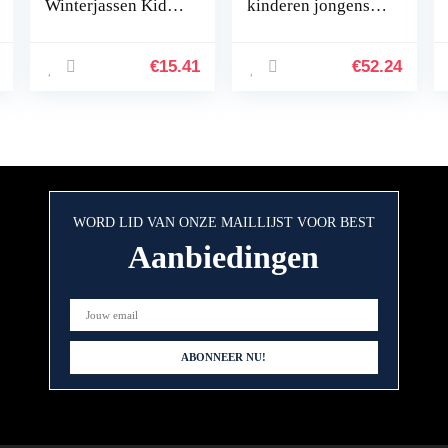
Winterjassen Kids
kinderen jongens
Licht Puffer Jas
meisjes
met Capuchon voor
lichtgewicht warme
Baby’s Outwear
don katoenen vest
€
15.41
€
52.24
warme vest
mouwloze jas…
WORD LID VAN ONZE MAILLIJST VOOR BEST
Aanbiedingen