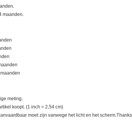
aanden.
-24 maanden.
aanden
aanden
anden
8 maanden
24 maanden
ige meting.
rtikel koopt. (1 inch = 2,54 cm)
 aanvaardbaar moet zijn vanwege het licht en het scherm.Thanks