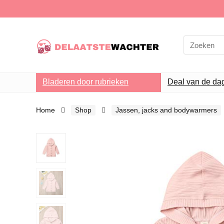
Search
for:
Bladeren door rubrieken
Deal van de da
Home
Shop
Jassen, jacks and bodywarmers