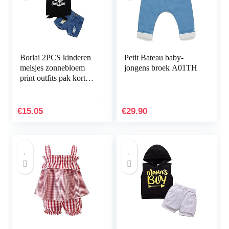
Borlai 2PCS kinderen
Petit Bateau baby-
meisjes zonnebloem
jongens broek A01TH
print outfits pak korte
mouw T-shirt +
gescheurde shorts
€
15.05
€
29.90