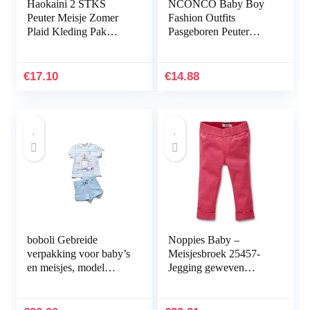
Haokaini 2 STKS
NCONCO Baby Boy
Peuter Meisje Zomer
Fashion Outfits
Plaid Kleding Pak
Pasgeboren Peuter
Mouwloos Top Shirt
Mouwloos Hoodie +
Bloomer Korte
Shorts
€
17.10
€
14.88
boboli Gebreide
Noppies Baby –
verpakking voor baby’s
Meisjesbroek 25457-
en meisjes, model
Jegging geweven
212139.
Dahon