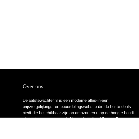
Over ons
Delaatstewachter.nl is een moderne alles-in-één
prijsvergelijkings- en beoordelingswebsite die de beste deals
biedt die beschikbaar zijn op amazon en u op de hoogte houdt
via de laatst toegevoegde blogs. Alle afbeeldingen zijn
auteursrechtelijk beschermd door hun respectievelijke
eigenaren. Alle geciteerde inhoud is afgeleid van hun
respectievelijke bronnen.