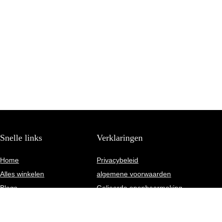
Snelle links
Verklaringen
Home
Privacybeleid
Alles winkelen
algemene voorwaarden
Blogs
Gelieerde openbaarmaking
Onze webshops
Adverteren