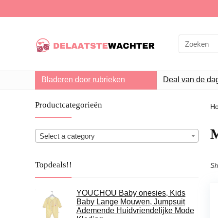
Search
for:
Bladeren door rubrieken
Deal van de da
Productcategorieën
H
Select a category
Topdeals!!
Sh
YOUCHOU Baby onesies, Kids
Baby Lange Mouwen, Jumpsuit
Ademende Huidvriendelijke Mode