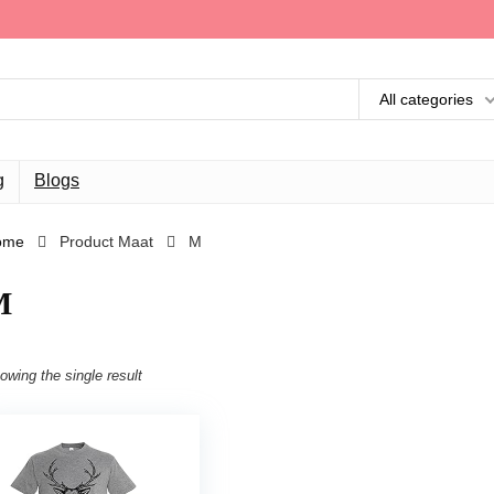
All categories
g
Blogs
ome
Product Maat
M
M
owing the single result