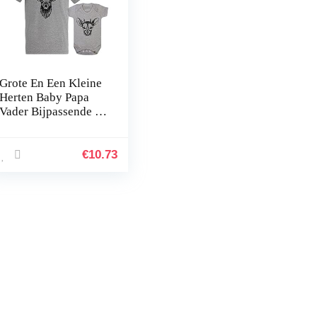
Grote En Een Kleine
Herten Baby Papa
Vader Bijpassende T-
shirt Bodysuit
Grappige Set
€
10.73