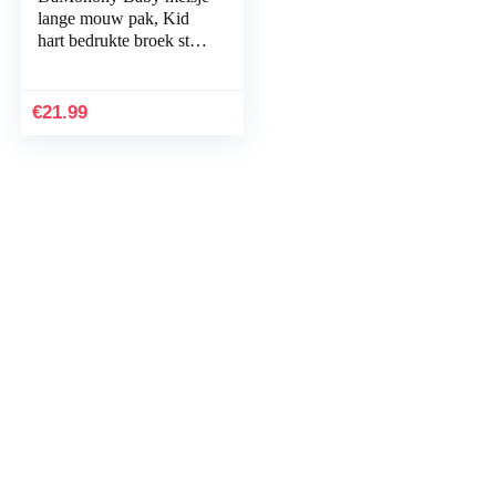
lange mouw pak, Kid
hart bedrukte broek strik
hoofdband mode
romper
€
21.99