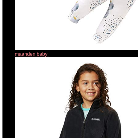
maanden baby
€
15.99