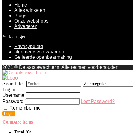
Home
Alles winkelen
Blogs
Onze webshops
Adverteren
Verklaringen
Privacybeleid
algemene voorwaarden
Gelieerde openbaarmaking
2021 © Delaatstewachter.nl Alle rechten voorbehouden
Search for:
Log In
Username
Password
Lost Password?
Remember me
Login
Compare items
Total (
0
)