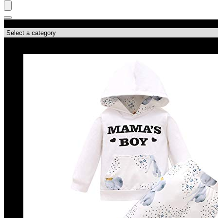
Productcategorieën
Topdeals!!