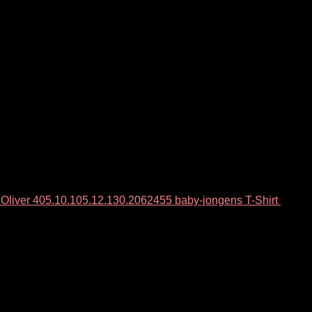
.Oliver 405.10.105.12.130.2062455 baby-jongens T-Shirt
€
10.1
s