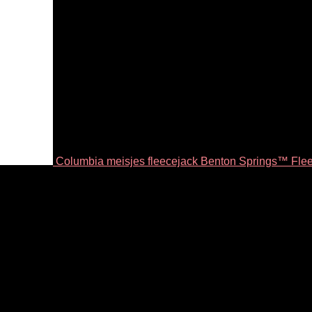
Columbia meisjes fleecejack Benton Springs™ Fle