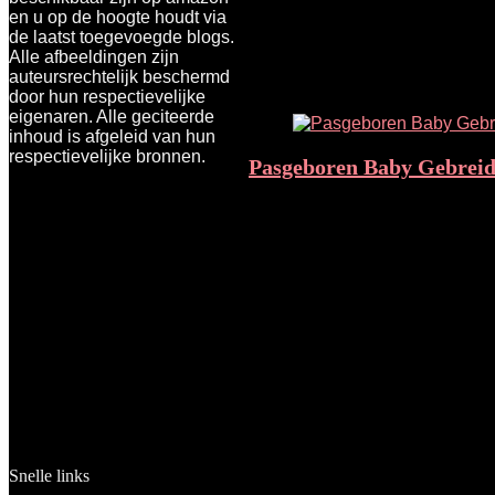
en u op de hoogte houdt via
Showing the single result
de laatst toegevoegde blogs.
Alle afbeeldingen zijn
Added to wishlist
Removed from 
auteursrechtelijk beschermd
Add to compare
door hun respectievelijke
eigenaren. Alle geciteerde
inhoud is afgeleid van hun
respectievelijke bronnen.
Pasgeboren Baby Gebreid
Added to wishlist
Removed from 
Add to compare
€
24.69
Snelle links