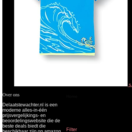
s
Over ons
Home
Product Kleur
Mid-Grij
Delaatstewachter.nl is een
moderne alles-in-één
Mid-Grijs
prijsvergelijkings- en
beoordelingswebsite die de
beste deals biedt die
Filter
beschikbaar zijn op amazon